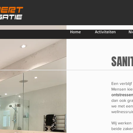
Home
Activiteiten
Ni
SANI
Een verblij
Mensen kie
ontstresse
dan ook gra
we met een 
wellnessrui
Wij werken
beide zaken