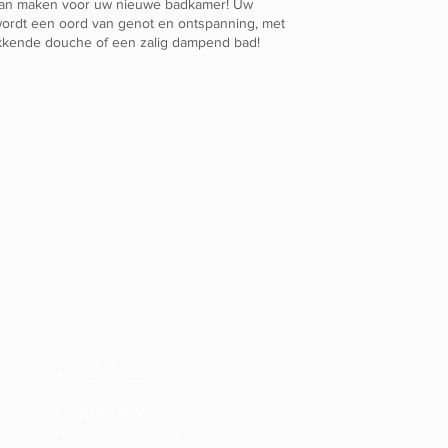
an maken voor uw nieuwe badkamer! Uw
ordt een oord van genot en ontspanning, met
kkende douche of een zalig dampend bad!
Place d'Orroir 27
7750 Mont de l'Enclus
Tel: +32(0)478 224 301
info@klimatisatiesegaert.be