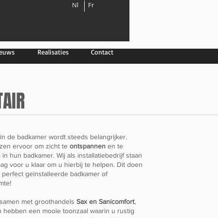
Nl
Fr
euws
Realisaties
Contact
TAIR
f in de badkamer wordt steeds belangrijker.
zen ervoor om zicht te
ontspannen
en te
n
in hun badkamer. Wij als installatiebedrijf staan
ag voor u klaar om u hierbij te helpen. Dit doen
perfect geïnstalleerde badkamer of
mte!
 samen met groothandels
Sax en Sanicomfort
,
 hebben een mooie toonzaal waarin u rustig