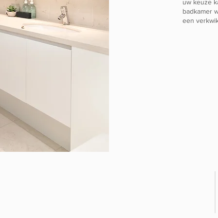
uw keuze k
badkamer w
een verkwi
© 2018 by Segaert Klimatisatie.
Powered by Fireflies Artstudio